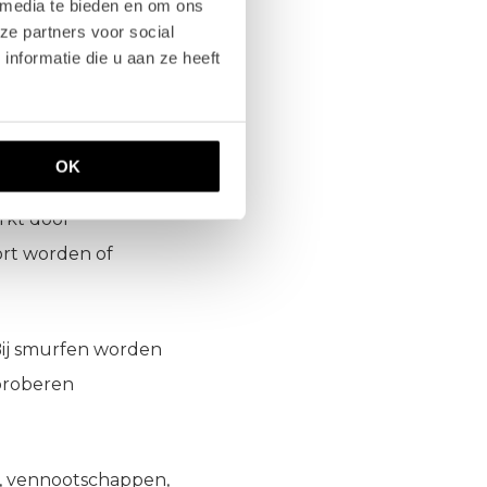
 media te bieden en om ons
ze partners voor social
nformatie die u aan ze heeft
engen. Over het
financiële systeem
OK
rkt door
ort worden of
Bij smurfen worden
 proberen
n, vennootschappen,