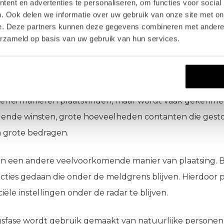
ent en advertenties te personaliseren, om functies voor social
. Ook delen we informatie over uw gebruik van onze site met on
gsfase
e. Deze partners kunnen deze gegevens combineren met andere i
erzameld op basis van uw gebruik van hun services.
eeft als doel om geld in het financiële systeem in te br
m contant geld dat via een financiële instelling in het 
llerlei manieren plaatsvinden, maar wordt vaak gekenme
gende winsten, grote hoeveelheden contanten die gest
 grote bedragen.
en een andere veelvoorkomende manier van plaatsing. 
acties gedaan die onder de meldgrens blijven. Hierdoor
ciële instellingen onder de radar te blijven.
ngsfase wordt gebruik gemaakt van natuurlijke persone