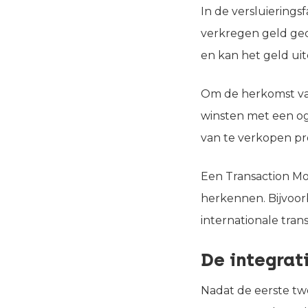
In de versluierings
verkregen geld ge
en kan het geld uite
Om de herkomst van
winsten met een og
van te verkopen pr
Een Transaction Mon
herkennen. Bijvoorb
internationale tran
De integrat
Nadat de eerste tw