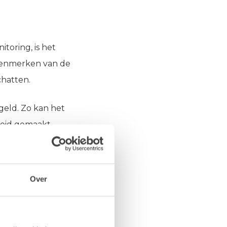
oring, is het
 kenmerken van de
chatten.
geld. Zo kan het
heid gemaakt
Over