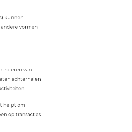
ts) kunnen
of andere vormen
ntroleren van
moeten achterhalen
ctiviteiten.
et helpt om
ben op transacties