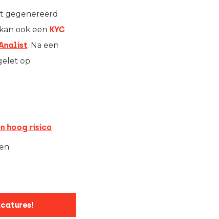
ert gegenereerd
t kan ook een
KYC
Analist
. Na een
gelet op:
n hoog risico
ben
acatures!