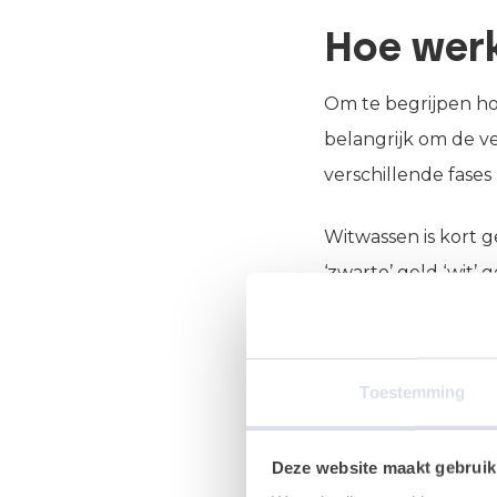
Hoe wer
Om te begrijpen ho
belangrijk om de v
verschillende fases
Witwassen is kort g
‘zwarte’ geld ‘wit
tussen drie fases i
De plaatsingsfase
Toestemming
De versluieringsf
De integratiefase
Deze website maakt gebruik