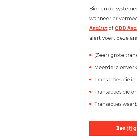
Binnen de systemen
wanneer er vermoed
Analist
of
CDD Anal
alert voert deze an
(Zeer) grote tran
Meerdere onverkl
Transacties die 
Transacties die 
Transacties waarb
Ben jij 