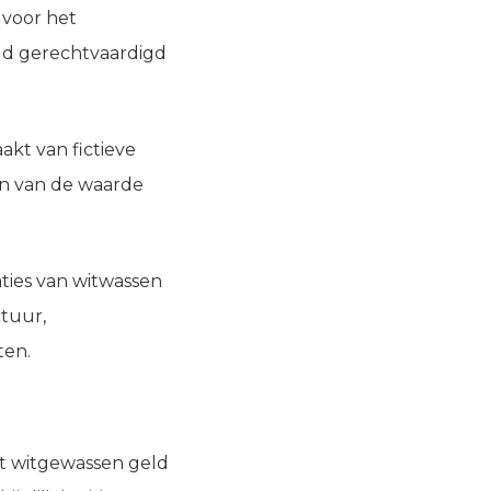
 voor het
ld gerechtvaardigd
kt van fictieve
en van de waarde
aties van witwassen
ctuur,
ten.
et witgewassen geld