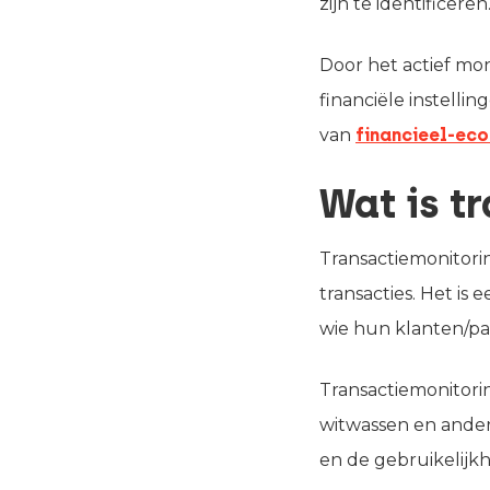
zijn te identificeren
Door het actief mon
financiële instelli
van
financieel-eco
Wat is t
Transactiemonitori
transacties. Het is
wie hun klanten/part
Transactiemonitorin
witwassen en andere
en de gebruikelijkh