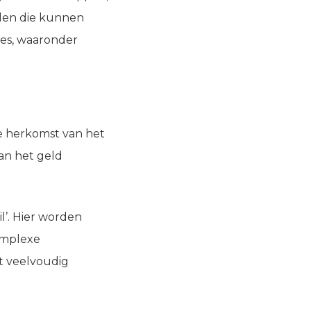
alen die kunnen
es, waaronder
de herkomst van het
van het geld
l’. Hier worden
omplexe
et veelvoudig