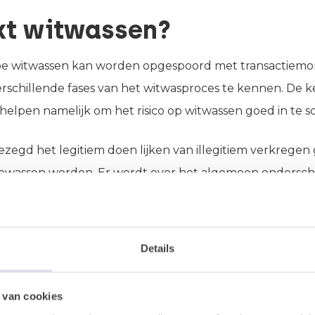
kt witwassen?
e witwassen kan worden opgespoord met transactiemonit
erschillende fases van het witwasproces te kennen. De
 helpen namelijk om het risico op witwassen goed in te s
ezegd het legitiem doen lijken van illegitiem verkregen 
’ gewassen worden. Er wordt over het algemeen ondersc
n het witwasproces:
Details
ase
 van cookies