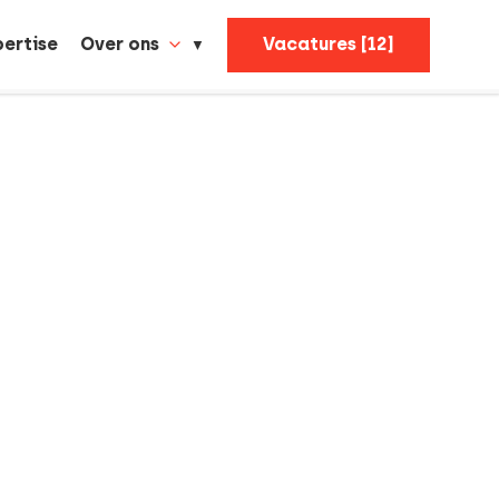
pertise
Over ons
Vacatures [12]