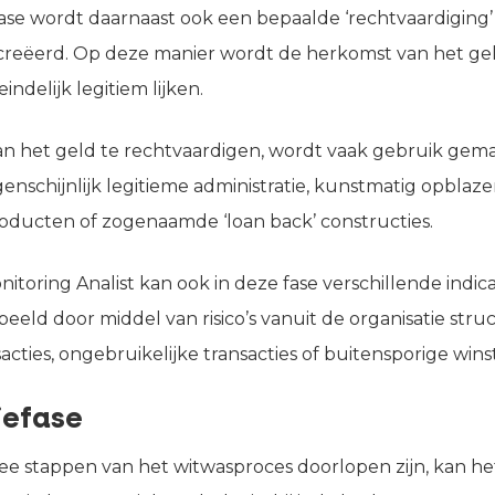
fase wordt daarnaast ook een bepaalde ‘rechtvaardiging’
creëerd. Op deze manier wordt de herkomst van het ge
indelijk legitiem lijken.
 het geld te rechtvaardigen, wordt vaak gebruik gemaa
enschijnlijk legitieme administratie, kunstmatig opblaz
oducten of zogenaamde ‘loan back’ constructies.
itoring Analist kan ook in deze fase verschillende indic
eeld door middel van risico’s vanuit de organisatie stru
sacties, ongebruikelijke transacties of buitensporige wins
iefase
ee stappen van het witwasproces doorlopen zijn, kan h