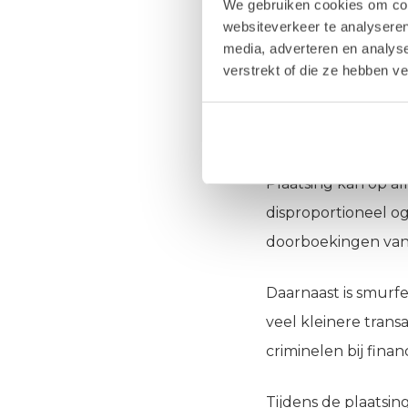
We gebruiken cookies om cont
websiteverkeer te analyseren
De plaatsin
media, adverteren en analys
verstrekt of die ze hebben v
De plaatsingsfase h
algemeen gaat het o
wordt ingebracht.
Plaatsing kan op a
disproportioneel o
doorboekingen van
Daarnaast is smurf
veel kleinere trans
criminelen bij finan
Tijdens de plaatsi