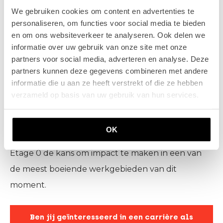
groeien binnen de financiële top van Nederland.
We gebruiken cookies om content en advertenties te
personaliseren, om functies voor social media te bieden
Daarnaast zorgen wij voor persoonlijke
en om ons websiteverkeer te analyseren. Ook delen we
begeleiding en aandacht, zodat jij het beste uit
informatie over uw gebruik van onze site met onze
jezelf kunt halen.
partners voor social media, adverteren en analyse. Deze
partners kunnen deze gegevens combineren met andere
informatie die u aan ze heeft verstrekt of die ze hebben
Zet de volgende stap in je carrière
verzameld op basis van uw gebruik van hun services.
Heb jij ervaring in KYC, compliance of
risicobeoordeling en ben je klaar voor een nieuwe
OK
uitdaging? Als
analist triggerteam
krijg je bij
Etage 0 de kans om impact te maken in een van
de meest boeiende werkgebieden van dit
moment.
Ben jij geïnteresseerd in een carrière als