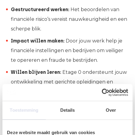
Gestructureerd werken:
Het beoordelen van
financiële risico’s vereist nauwkeurigheid en een
scherpe blik.
Impact willen maken:
Door jouw werk help je
financiële instellingen en bedrijven om veiliger
te opereren en fraude te bestrijden.
Willen blijven leren:
Etage 0 ondersteunt jouw
ontwikkeling met gerichte opleidingen en
doorgroeimogelijkheden.
Toestemming
Details
Over
Bij Etage 0 geloven we in jouw potentieel. Door
jou te koppelen aan vooraanstaande
opdrachtgevers bieden we een unieke kans om te
Deze website maakt gebruik van cookies