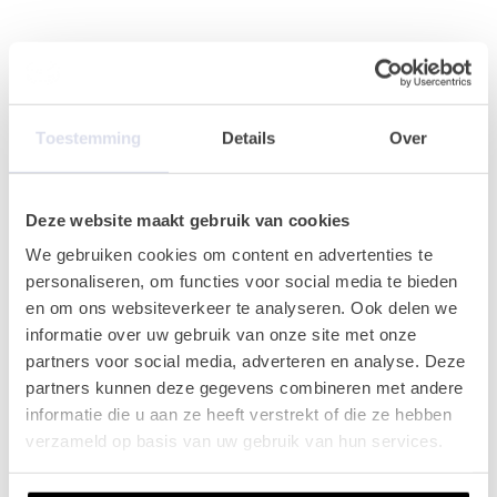
Goede vragen om te stellen
Toestemming
Details
Over
tijdens jouw
sollicitatiegesprek
Deze website maakt gebruik van cookies
Als sollicitant is het ook belangrijk om vragen
We gebruiken cookies om content en advertenties te
te stellen, wat zijn 10 goede vragen om te
personaliseren, om functies voor social media te bieden
stellen tijdens jouw sollicitatiegesprek?
en om ons websiteverkeer te analyseren. Ook delen we
informatie over uw gebruik van onze site met onze
Lees meer
partners voor social media, adverteren en analyse. Deze
partners kunnen deze gegevens combineren met andere
informatie die u aan ze heeft verstrekt of die ze hebben
verzameld op basis van uw gebruik van hun services.
Carrière