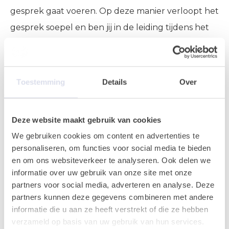
gesprek gaat voeren. Op deze manier verloopt het
gesprek soepel en ben jij in de leiding tijdens het
interview.
Na de interviews evalueer je de gesprekken,
Toestemming
Details
Over
noteer je jouw bevindingen en besluit dat je de
kandidaten voor wilt gaan stellen. Je plant een
Deze website maakt gebruik van cookies
belletje in met de kandidaten en werkt je
We gebruiken cookies om content en advertenties te
administratie bij. Nu kunnen de kandidaten
personaliseren, om functies voor social media te bieden
voorgesteld worden bij de opdrachtgever.
en om ons websiteverkeer te analyseren. Ook delen we
informatie over uw gebruik van onze site met onze
Je eindigt de dag met een dag afsluiting. Hierin
partners voor social media, adverteren en analyse. Deze
partners kunnen deze gegevens combineren met andere
bespreek je met het team wat jullie hebben
informatie die u aan ze heeft verstrekt of die ze hebben
gedaan vandaag. Iedereen vertelt hoe zijn/haar
verzameld op basis van uw gebruik van hun services.