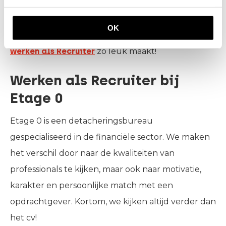
dag was en waar je tegen aanliep of wat juist goed
ging. Al met al ziet iedere dag er anders uit met
OK
verschillende taken, en dat is precies wat het
werken als Recruiter
zo leuk maakt!
Werken als Recruiter bij
Etage 0
Etage 0 is een detacheringsbureau
gespecialiseerd in de financiële sector. We maken
het verschil door naar de kwaliteiten van
professionals te kijken, maar ook naar motivatie,
karakter en persoonlijke match met een
opdrachtgever. Kortom, we kijken altijd verder dan
het cv!