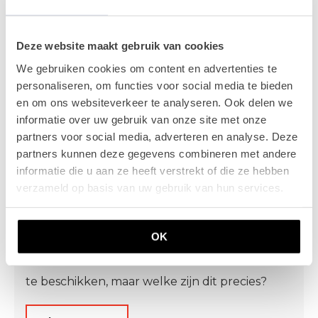
Recruitment
Deze website maakt gebruik van cookies
We gebruiken cookies om content en advertenties te
personaliseren, om functies voor social media te bieden
en om ons websiteverkeer te analyseren. Ook delen we
informatie over uw gebruik van onze site met onze
partners voor social media, adverteren en analyse. Deze
partners kunnen deze gegevens combineren met andere
informatie die u aan ze heeft verstrekt of die ze hebben
Competenties Recruiter: welke
verzameld op basis van uw gebruik van hun services.
vaardigheden moet je hebben?
Als recruiter is het belangrijk om over
OK
verschillende competenties en vaardigheden
te beschikken, maar welke zijn dit precies?