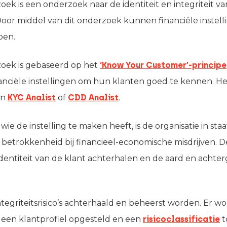
ek is een onderzoek naar de identiteit en integriteit va
 Door middel van dit onderzoek kunnen financiële instel
oen.
oek is gebaseerd op het
‘Know Your Customer’-principe
financiële instellingen om hun klanten goed te kennen. 
en
KYC Analist
of
CDD Analist
.
e de instelling te maken heeft, is de organisatie in staa
etrokkenheid bij financieel-economische misdrijven. De
dentiteit van de klant achterhalen en de aard en achte
egriteitsrisico’s achterhaald en beheerst worden. Er wo
een klantprofiel opgesteld en een
risicoclassificatie
t