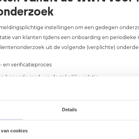
onderzoek
meldingsplichtige instellingen om een gedegen onderzo
tatie van klanten tijdens een onboarding en periodieke 
liëntenonderzoek uit de volgende (verplichte) onderde
e- en verificatieproces
en beoogde aard van de zakelijke relatie
erkomst van de middelen en het vermogen
role op de verrichte transacties (monitoring) en klant
Details
ificatie- en verificatieproces
 van cookies
dentificatie- en verificatieproces worden de relevante g