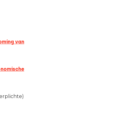
oming van
onomische
erplichte)