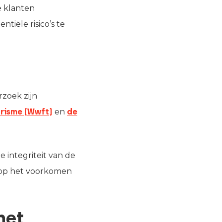
e klanten
ële risico’s te
rzoek zijn
orisme (Wwft)
en
de
 integriteit van de
t op het voorkomen
het