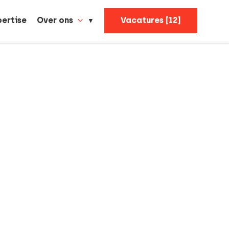
pertise
Over ons
Vacatures [12]