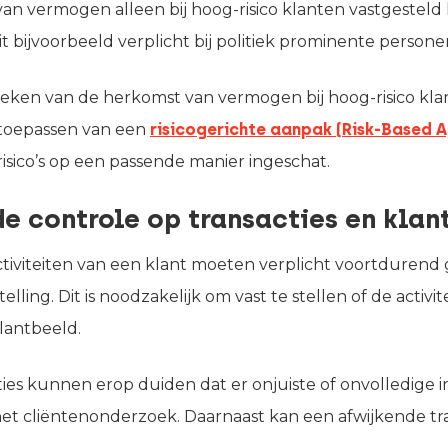
an vermogen alleen bij hoog-risico klanten vastgesteld
it bijvoorbeeld verplicht bij politiek prominente persone
eken van de herkomst van vermogen bij hoog-risico klan
 toepassen van een
risicogerichte aanpak (Risk-Based 
isico’s op een passende manier ingeschat.
e controle op transacties en klan
activiteiten van een klant moeten verplicht voortdurend
lling. Dit is noodzakelijk om vast te stellen of de activi
klantbeeld.
ies kunnen erop duiden dat er onjuiste of onvolledige in
het cliëntenonderzoek. Daarnaast kan een afwijkende tra