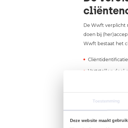
cliënten
De Wwft verplicht 
doen bij (her)accep
Wwft bestaat het c
Cliëntidentificati
Vaststellen doel 
Kennen van de h
Voortdurende cont
Toestemming
Cliëntident
Deze website maakt gebruik
Tijdens het cliënti