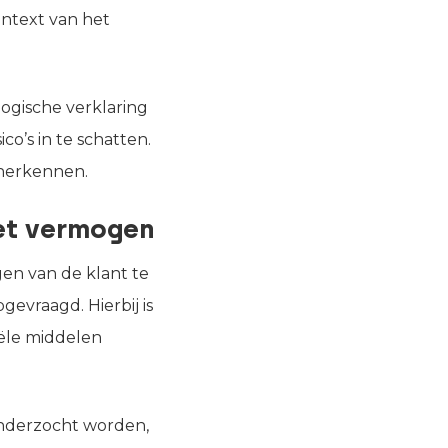
ontext van het
ogische verklaring
co’s in te schatten.
 herkennen.
et vermogen
gen van de klant te
evraagd. Hierbij is
iële middelen
onderzocht worden,