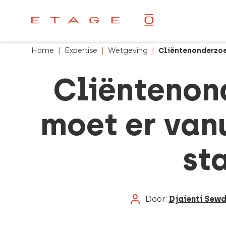
Home
|
Expertise
|
Wetgeving
|
Cliëntenonderzoe
Cliëntenon
moet er vanu
st
Door:
Djaienti Sewd