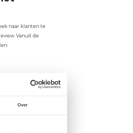
ek naar klanten te
review. Vanuit de
len:
reviews
Over
egevens en