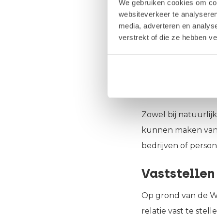
We gebruiken cookies om cont
informatie van de k
websiteverkeer te analyseren
media, adverteren en analys
geïdentificeerde g
verstrekt of die ze hebben v
Bij organisaties wo
(UBO’s)
geïdentifice
sanctielijsten
en
P
Zowel bij natuurlij
kunnen maken van e
bedrijven of pers
Vaststellen
Op grond van de Wwf
relatie vast te stel