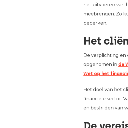
het uitvoeren van h
meebrengen. Zo ku
beperken.
Het clië
De verplichting en
opgenomen in
de 
Wet op het financi
Het doel van het c
financiële sector. 
en bestrijden van w
De verei