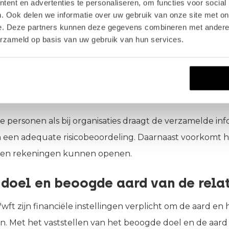
ent en advertenties te personaliseren, om functies voor social
lant verzameld met als doel de klant te “kennen”. Hierbi
. Ook delen we informatie over uw gebruik van onze site met on
e. Deze partners kunnen deze gegevens combineren met andere i
egevens te worden geverifieerd via onafhankelijke, be
erzameld op basis van uw gebruik van hun services.
rdt ook de organisatiestructuur en de
uiteindelijke bel
erd en geverifieerd. Ook wordt de klant tijdens dit pro
EP-lijsten
.
ke personen als bij organisaties draagt de verzamelde inf
en adequate risicobeoordeling. Daarnaast voorkomt het
onen rekeningen kunnen openen.
 doel en beoogde aard van de rela
t zijn financiële instellingen verplicht om de aard en 
len. Met het vaststellen van het beoogde doel en de aard 