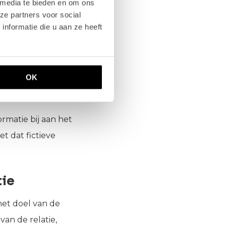
 media te bieden en om ons
j dienen de
ze partners voor social
nformatie die u aan ze heeft
trouwbare bronnen.
anghebbende(n)
ces getoetst aan
OK
ormatie bij aan het
 dat fictieve
tie
het doel van de
van de relatie,